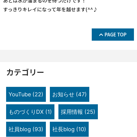
あとは水が溜まるのを待つだけです！
すっきりキレイになって年を越せます(^^♪
PAGE TOP
カテゴリー
YouTube
(22)
お知らせ
(47)
ものづくりDX
(1)
採用情報
(25)
社員blog
(93)
社長blog
(10)