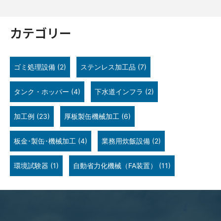
カテゴリー
ゴミ処理設備
(2)
ステンレス加工品
(7)
タンク・ホッパー
(4)
下水道インフラ
(2)
加工例
(23)
厚板製缶機械加工
(6)
板金･製缶･機械加工
(4)
業務用炊飯設備
(2)
環境試験器
(1)
自動省力化機械（FA装置）
(11)