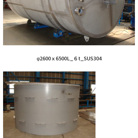
φ2600ｘ6500L_６t_SUS304