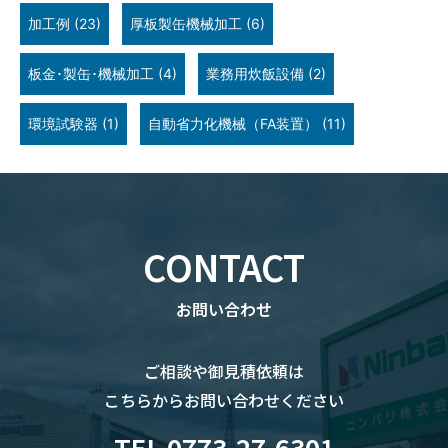
加工例
(23)
厚板製缶機械加工
(6)
板金･製缶･機械加工
(4)
業務用炊飯設備
(2)
環境試験器
(1)
自動省力化機械（FA装置）
(11)
CONTACT
お問い合わせ
ご相談や御見積依頼は
こちらからお問い合わせください
TEL 0773-27-6301