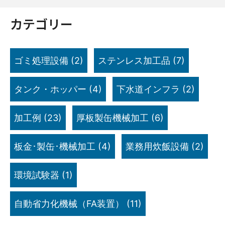
カテゴリー
ゴミ処理設備
(2)
ステンレス加工品
(7)
タンク・ホッパー
(4)
下水道インフラ
(2)
加工例
(23)
厚板製缶機械加工
(6)
板金･製缶･機械加工
(4)
業務用炊飯設備
(2)
環境試験器
(1)
自動省力化機械（FA装置）
(11)