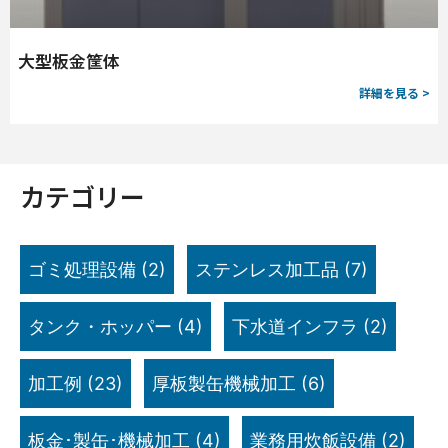
大型板金筐体
詳細を見る >
カテゴリー
ゴミ処理設備
(2)
ステンレス加工品
(7)
タンク・ホッパー
(4)
下水道インフラ
(2)
加工例
(23)
厚板製缶機械加工
(6)
板金･製缶･機械加工
(4)
業務用炊飯設備
(2)