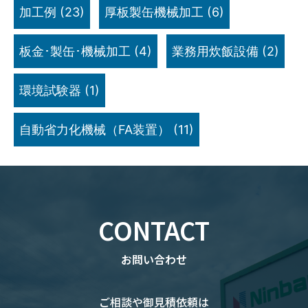
加工例
(23)
厚板製缶機械加工
(6)
板金･製缶･機械加工
(4)
業務用炊飯設備
(2)
環境試験器
(1)
自動省力化機械（FA装置）
(11)
CONTACT
お問い合わせ
ご相談や御見積依頼は